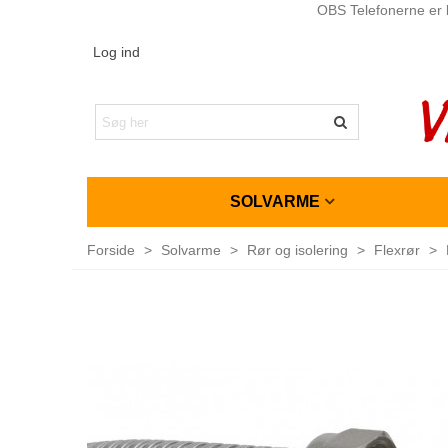
OBS Telefonerne er l
Log ind
SOLVARME
Forside
>
Solvarme
>
Rør og isolering
>
Flexrør
>