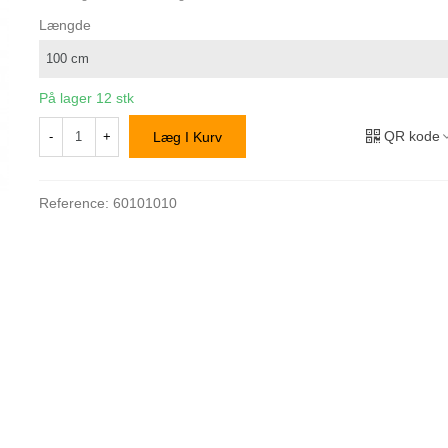
Længde
På lager
12 stk
QR kode
-
+
Læg I Kurv
Reference:
60101010