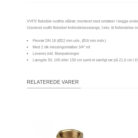
VVFS' fleksible rustfrie stålrør, monteret med omløber i begge ende
Uisoleret rustfri fleksibel forbindelsesslange, f.eks. til forbindel
Flexrør DN 16 (Ø22 mm udv., Ø16 mm indv.)
Med 2 stk messingomløber 3/4" mf.
Leveres inkl. fiberpakninger
Længde 50, 100 eller 150 cm samt et særligt rør på 21,6 cm i D
RELATEREDE VARER