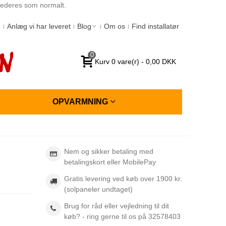
spederes som normalt.
6
Anlæg vi har leveret
Blog
Om os
Find installatør
0
Kurv
0
vare(r)
-
0,00 DKK
OPVARMNING
Nem og sikker betaling med
betalingskort eller MobilePay
Gratis levering ved køb over 1900 kr.
(solpaneler undtaget)
Brug for råd eller vejledning til dit
køb? - ring gerne til os på 32578403