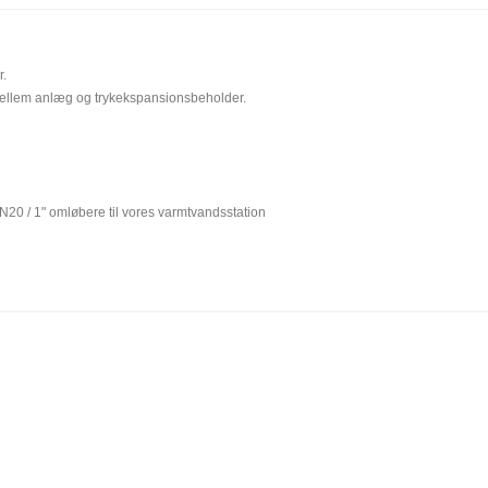
r.
se mellem anlæg og trykekspansionsbeholder.
N20 / 1" omløbere til vores varmtvandsstation