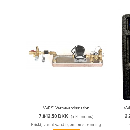
VVFS' Varmtvandsstation
VVF
Vis Her
7.842,50 DKK
2.
(inkl. moms)
Friskt, varmt vand i gennemstrømning