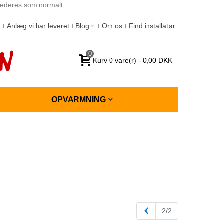
spederes som normalt.
6
Anlæg vi har leveret
Blog
Om os
Find installatør
0
Kurv
0
vare(r)
-
0,00 DKK
OPVARMNING
Forrige
2/2