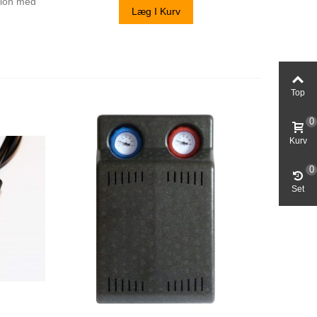
tion med
Læg I Kurv
.
Top
0
Kurv
0
Set