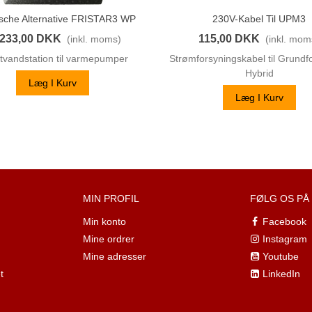
sche Alternative FRISTAR3 WP
230V-Kabel Til UPM3
Vis Her
Vis Her
.233,00 DKK
115,00 DKK
(inkl. moms)
(inkl. mom
tvandstation til varmepumper
Strømforsyningskabel til Grund
Hybrid
Læg I Kurv
Læg I Kurv
MIN PROFIL
FØLG OS PÅ
Min konto
Facebook
Mine ordrer
Instagram
Mine adresser
Youtube
t
LinkedIn