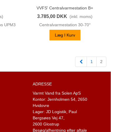
VVFS' Centralvarmestation B+
Vis Her
3.785,00 DKK
s)
(inkl. moms)
fos UPM3
Centralvarmestation 30-70°
Læg I Kurv
Forrige
1
2
ADRESSE
Varmt Vand fra Solen ApS
Kontor: Jernholmen 54,
2650
Hvidovre
Lager: JD Logistik,
Paul
Bergsøes Vej 47,
2600 Glostrup
Besøg/afhentning efter aftale