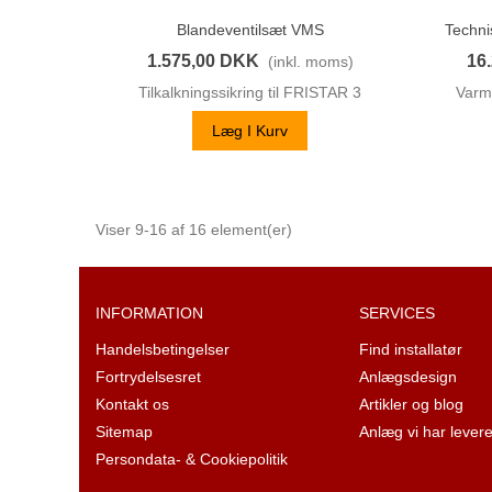
Blandeventilsæt VMS
Techni
Vis Her
1.575,00 DKK
16
(inkl. moms)
Tilkalkningssikring til FRISTAR 3
Varm
Læg I Kurv
Viser 9-16 af 16 element(er)
INFORMATION
SERVICES
Handelsbetingelser
Find installatør
Fortrydelsesret
Anlægsdesign
Kontakt os
Artikler og blog
Sitemap
Anlæg vi har levere
Persondata- & Cookiepolitik