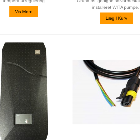
temperaturregulering
Grundfos' gedigne solvarmesta
installeret WITA pumpe
Vis Mere
Læg I Kurv