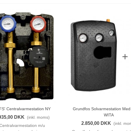
S' Centralvarmestation NY
Grundfos Solvarmestation Me
Vis Her
Vis Her
WITA
935,00 DKK
(inkl. moms)
2.850,00 DKK
(inkl. mo
Centralvarmestation m/u