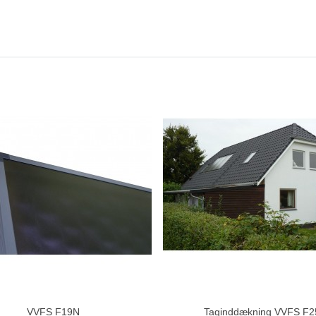
VVFS F19N
Taginddækning VVFS F2
Del
Del