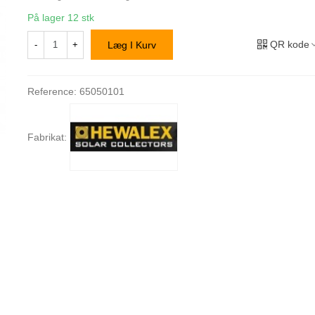
På lager
12 stk
QR kode
-
+
Læg I Kurv
Reference:
65050101
Fabrikat: