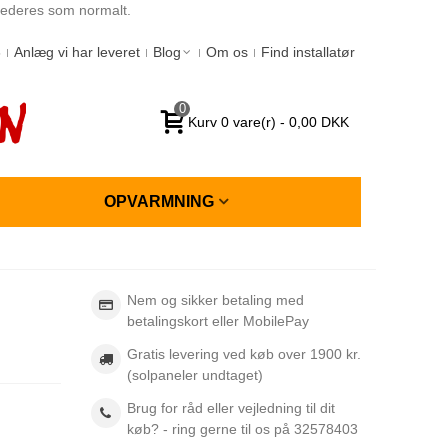
spederes som normalt.
6
Anlæg vi har leveret
Blog
Om os
Find installatør
0
Kurv
0
vare(r)
-
0,00 DKK
OPVARMNING
Nem og sikker betaling med
betalingskort eller MobilePay
Gratis levering ved køb over 1900 kr.
(solpaneler undtaget)
Brug for råd eller vejledning til dit
køb? - ring gerne til os på 32578403