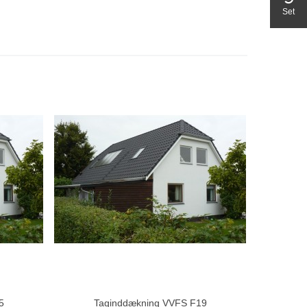
Set
5
Taginddækning VVFS F19
Del