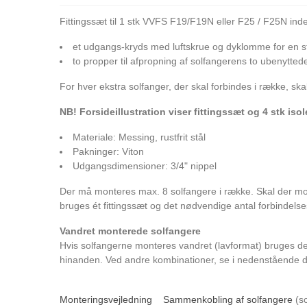
Fittingssæt til 1 stk VVFS F19/F19N eller F25 / F25N ind
et udgangs-kryds med luftskrue og dyklomme for en s
to propper til afpropning af solfangerens to ubenyttede 
For hver ekstra solfanger, der skal forbindes i række, sk
NB! Forsideillustration viser fittingssæt og 4 stk isol
Materiale: Messing, rustfrit stål
Pakninger: Viton
Udgangsdimensioner: 3/4" nippel
Der må monteres max. 8 solfangere i række. Skal der mon
bruges ét fittingssæt og det nødvendige antal forbindelse
Vandret monterede solfangere
Hvis solfangerne monteres vandret (lavformat) bruges der,
hinanden. Ved andre kombinationer, se i nedenstående do
Monteringsvejledning
Sammenkobling af solfangere
(sc