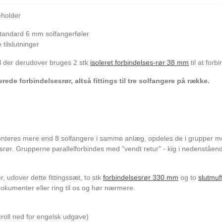
eholder
tandard 6 mm solfangerføler
tilslutninger
al der derudover bruges 2 stk
isoleret forbindelses-rør 38 mm
til at for
erede forbindelsesrør, altså fittings til tre solfangere på række.
teres mere end 8 solfangere i samme anlæg, opdeles de i grupper med 
srør. Grupperne parallelforbindes med "vendt retur" - kig i nedenståend
 udover dette fittingssæt, to stk
forbindelsesrør 330 mm
og to
slutmuf
kumenter eller ring til os og hør nærmere.
roll ned for engelsk udgave)