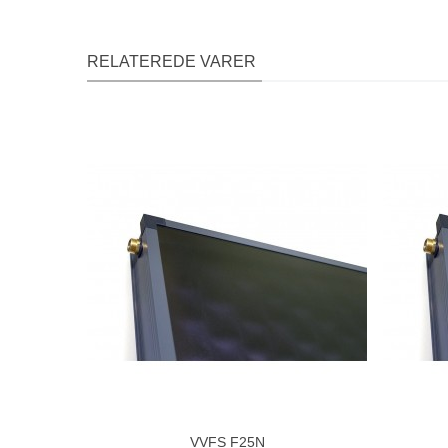
RELATEREDE VARER
VVFS F25N
Del