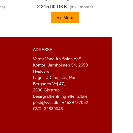
2.215,00 DKK
3.3
ms)
(inkl. moms)
Vis Mere
ADRESSE
Varmt Vand fra Solen ApS
Kontor: Jernholmen 54,
2650
Hvidovre
Lager: JD Logistik,
Paul
Bergsøes Vej 47,
2600 Glostrup
Besøg/afhentning efter aftale
post@vvfs.dk - +4529727052
CVR: 32839045