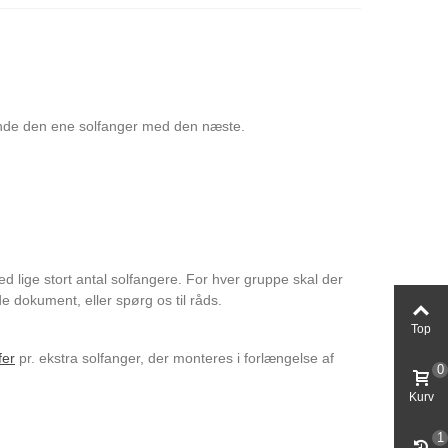
binde den ene solfanger med den næste.
lige stort antal solfangere. For hver gruppe skal der
e dokument, eller spørg os til råds.
Top
fer
pr. ekstra solfanger, der monteres i forlængelse af
0
Kurv
1