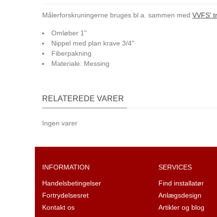
Målerforskruningerne bruges bl.a. sammen med
VVFS' tr
Omløber 1"
Nippel med plan krave 3/4"
Fiberpakning
Materiale: Messing
RELATEREDE VARER
Ingen varer
INFORMATION
SERVICES
Handelsbetingelser
Find installatør
Fortrydelsesret
Anlægsdesign
Kontakt os
Artikler og blog