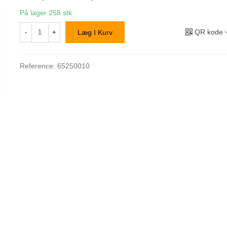
På lager
258 stk
QR kode
-
+
Læg I Kurv
Reference:
65250010