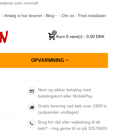
spederes som normalt.
6
Anlæg vi har leveret
Blog
Om os
Find installatør
0
Kurv
0
vare(r)
-
0,00 DKK
OPVARMNING
Nem og sikker betaling med
betalingskort eller MobilePay
Gratis levering ved køb over 1900 kr.
(solpaneler undtaget)
Brug for råd eller vejledning til dit
køb? - ring gerne til os på 32578403