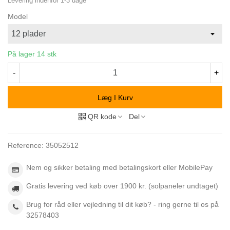
Levering indenfor 1-3 dage
Model
På lager
14 stk
-
+
Læg I Kurv
QR kode
Del
Reference:
35052512
Nem og sikker betaling med betalingskort eller MobilePay
Gratis levering ved køb over 1900 kr. (solpaneler undtaget)
Brug for råd eller vejledning til dit køb? - ring gerne til os på
32578403